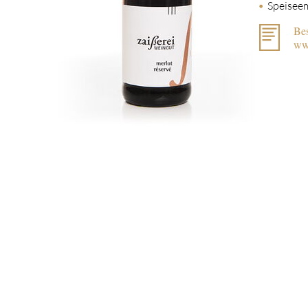
Speiseem
Bes
ww