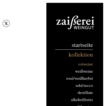
startseite
kollektion
rotweine
weißweine
rosé/weißherbst
sekt/secco
destillate
alkoholfreies